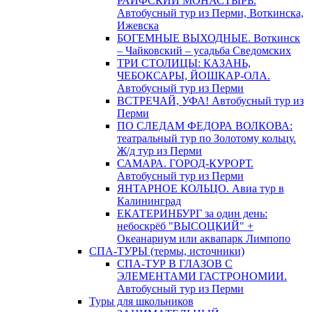
РАИФСКИЙ МОНАСТЫРЬ.
Автобусный тур из Перми, Воткинска,
Ижевска
БОГЕМНЫЕ ВЫХОДНЫЕ. Воткинск
– Чайковский – усадьба Сведомских
ТРИ СТОЛИЦЫ: КАЗАНЬ,
ЧЕБОКСАРЫ, ЙОШКАР-ОЛА.
Автобусный тур из Перми
ВСТРЕЧАЙ, УФА! Автобусный тур из
Перми
ПО СЛЕДАМ ФЕДОРА ВОЛКОВА:
театральный тур по Золотому кольцу.
Ж/д тур из Перми
САМАРА. ГОРОД-КУРОРТ.
Автобусный тур из Перми
ЯНТАРНОЕ КОЛЬЦО. Авиа тур в
Калининград
ЕКАТЕРИНБУРГ за один день:
небоскрёб "ВЫСОЦКИЙ" +
Океанариум или аквапарк Лимпопо
СПА-ТУРЫ (термы, источники)
СПА-ТУР В ГЛАЗОВ С
ЭЛЕМЕНТАМИ ГАСТРОНОМИИ.
Автобусный тур из Перми
Туры для школьников