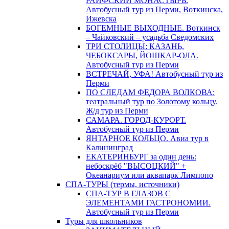
РАИФСКИЙ МОНАСТЫРЬ.
Автобусный тур из Перми, Воткинска,
Ижевска
БОГЕМНЫЕ ВЫХОДНЫЕ. Воткинск
– Чайковский – усадьба Сведомских
ТРИ СТОЛИЦЫ: КАЗАНЬ,
ЧЕБОКСАРЫ, ЙОШКАР-ОЛА.
Автобусный тур из Перми
ВСТРЕЧАЙ, УФА! Автобусный тур из
Перми
ПО СЛЕДАМ ФЕДОРА ВОЛКОВА:
театральный тур по Золотому кольцу.
Ж/д тур из Перми
САМАРА. ГОРОД-КУРОРТ.
Автобусный тур из Перми
ЯНТАРНОЕ КОЛЬЦО. Авиа тур в
Калининград
ЕКАТЕРИНБУРГ за один день:
небоскрёб "ВЫСОЦКИЙ" +
Океанариум или аквапарк Лимпопо
СПА-ТУРЫ (термы, источники)
СПА-ТУР В ГЛАЗОВ С
ЭЛЕМЕНТАМИ ГАСТРОНОМИИ.
Автобусный тур из Перми
Туры для школьников