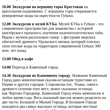
10.00 Экскурсия на вершину горы Крестовая
на
кресельном подъемнике. С вершины горы открываются
невероятные виды на окрестности Губахи.
12.00 Экскурсия в музей КУБа
. Музей КУБа в Губахе - это
современное пространство для знакомства с историей
шахтёрского прошлого, изучения палеонтологических тайн.
Рядом с музеем расположен сквер с фигурами морских
обитателей древнего Уральского океана, который плескал
свои теплые воды на территории современной Губахи 300
млн. лет назад
13.00 Обед в кафе
14.00
Переезд в Каменный город.
14.30 Экскурсия по Каменному городу
. Название Каменный
Город дано живописным скалам-останцам туристами из
Перми и других городов. Старожилы пос. Усьвы, самого
древнего селения этих мест, знают скальные останцы
как Чертово Городище. Каменный Город очень живописен в
любое время года. Весь скальный массив можно разделить на
две части: Большой и Малый Города. В Большом Городе
находятся два самых высоких останца, которые местные