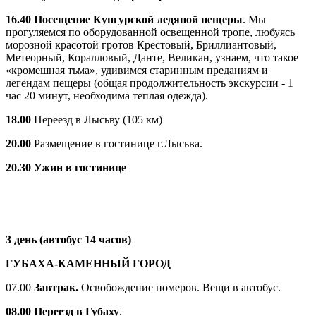
1
6
.
40
Посещение Кунгурской ледяной пещеры
. Мы
прогуляемся по оборудованной освещенной тропе, любуясь
морозной красотой гротов Крестовый, Бриллиантовый,
Метеорный, Коралловый, Данте, Великан, узнаем, что такое
«кромешная тьма», удивимся старинным преданиям и
легендам пещеры (общая продолжительность экскурсии - 1
час 20 минут, необходима теплая одежда).
18.
0
0
Переезд в Лысьву (105 км)
20.00
Размещение в гостинице г.Лысьва.
20.30
Ужин в гостинице
3 день (автобус 14 часов)
ГУБАХА-КАМЕННЫЙ ГОРОД
07.00
Завтрак.
Освобождение номеров. Вещи в автобус.
08.00 Переезд в Губаху
.