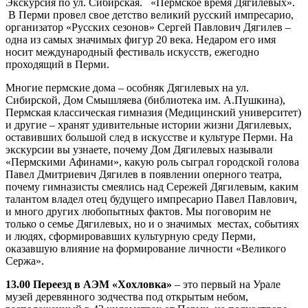
Экскурсия по ул. Сибирская. «Пермское время Дягилевых».
В Перми провел свое детство великий русский импресарио,
организатор «Русских сезонов» Сергей Павлович Дягилев –
одна из самых значимых фигур 20 века. Недаром его имя
носит международный фестиваль искусств, ежегодно
проходящий в Перми.
Многие пермские дома – особняк Дягилевых на ул.
Сибирской, Дом Смышляева (библиотека им. А.Пушкина),
Пермская классическая гимназия (Медицинский университет)
и другие – хранят удивительные истории жизни Дягилевых,
оставивших большой след в искусстве и культуре Перми. На
экскурсии вы узнаете, почему Дом Дягилевых называли
«Пермскими Афинами», какую роль сыграл городской голова
Павел Дмитриевич Дягилев в появлении оперного театра,
почему гимназисты смеялись над Сережей Дягилевым, каким
талантом владел отец будущего импресарио Павел Павлович,
и много других любопытных фактов. Мы поговорим не
только о семье Дягилевых, но и о значимых местах, событиях
и людях, сформировавших культурную среду Перми,
оказавшую влияние на формирование личности «Великого
Сержа».
13.00 Переезд в АЭМ «Хохловка»
– это первый на Урале
музей деревянного зодчества под открытым небом,